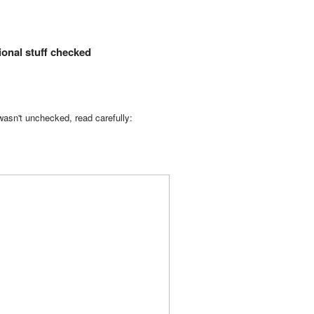
ional stuff checked
asn't unchecked, read carefully: