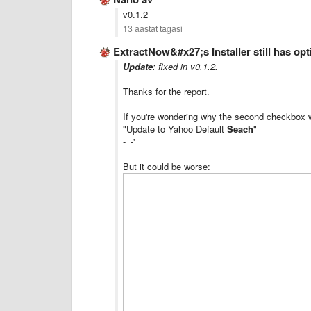
v0.1.2
13 aastat tagasi
ExtractNow&#x27;s Installer still has opt
Update
: fixed in v0.1.2.
Thanks for the report.
If you're wondering why the second checkbox w
"Update to Yahoo Default
Seach
"
-_-'
But it could be worse: