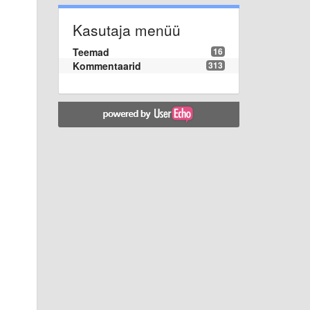
Kasutaja menüü
Teemad
16
Kommentaarid
313