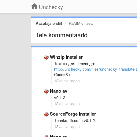
Unchecky
Kasutaja profiil
RaMMicHaeL
Teie kommentaarid
Winzip installer
Тексты для перевода:
http://unchecky.com/files/unchecky_translate.
Спасибо.
13 aastat tagasi
Nano av
v0.1.2
13 aastat tagasi
SourceForge Installer
Thanks, fixed in v0.1.2.
13 aastat tagasi
Nano av