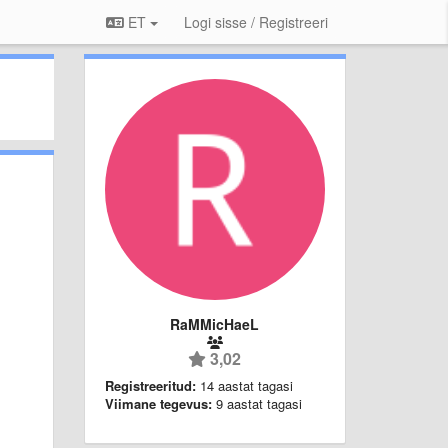
ET
Logi sisse / Registreeri
RaMMicHaeL
3,02
Registreeritud:
14 aastat tagasi
Viimane tegevus:
9 aastat tagasi