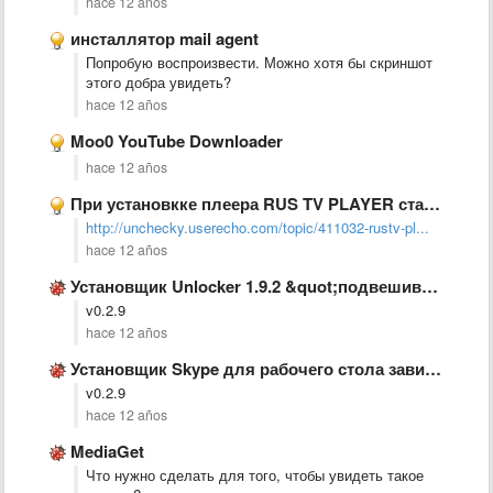
hace 12 años
инсталлятор mail agent
Попробую воспроизвести. Можно хотя бы скриншот
этого добра увидеть?
hace 12 años
Moo0 YouTube Downloader
hace 12 años
При установкке плеера RUS TV PLAYER ставится браузер от Майла. …
http://unchecky.userecho.com/topic/411032-rustv-pl...
hace 12 años
Установщик Unlocker 1.9.2 &quot;подвешивает&quot; систему при включенной службе Unchecky
v0.2.9
hace 12 años
Установщик Skype для рабочего стола зависает при включенной службе Unchecky
v0.2.9
hace 12 años
MediaGet
Что нужно сделать для того, чтобы увидеть такое