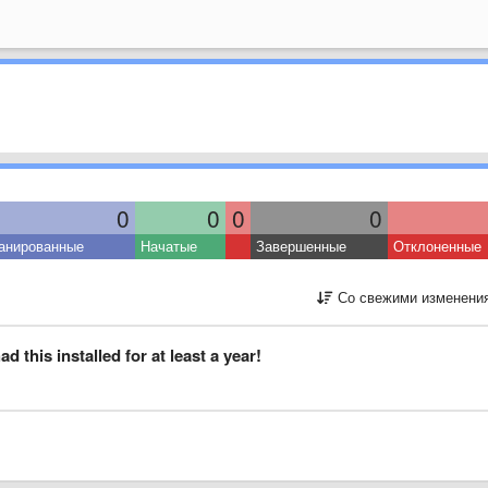
0
0
0
0
анированные
Начатые
Завершенные
Отклоненные
Со свежими изменени
d this installed for at least a year!