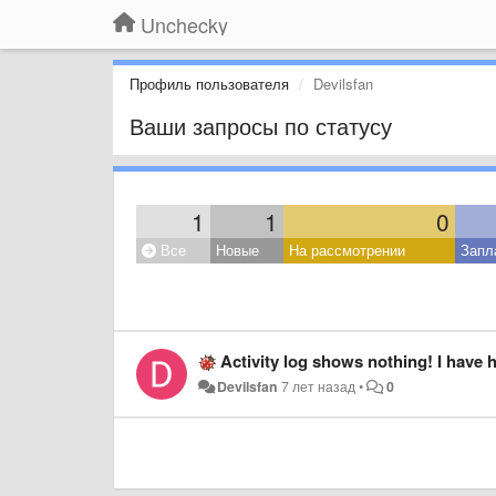
Unchecky
Профиль пользователя
Devilsfan
Ваши запросы по статусу
1
1
0
Все
Новые
На рассмотрении
Запл
Activity log shows nothing! I have ha
Devilsfan
7 лет назад
•
0