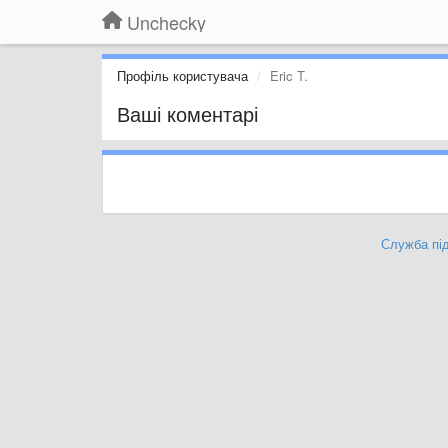
Unchecky
Профіль користувача
Eric T.
Ваші коментарі
Служба під