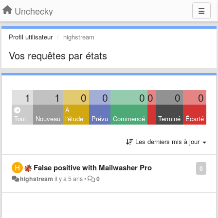
Unchecky
Profil utilisateur
highstream
Vos requêtes par états
1
1
0
0
0
0
0
0
À
Tout
Nouveau
l'étude
Prévu
Commencé
Terminé
Écarté
Les derniers mis à jour
False positive with Mailwasher Pro
0
highstream
il y a 5 ans
•
0