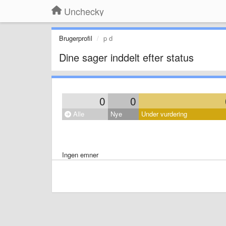
Unchecky
Brugerprofil
p d
Dine sager inddelt efter status
0
0
Alle
Nye
Under vurdering
Ingen emner