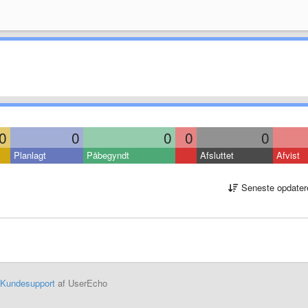
0
0
0
0
0
Planlagt
Påbegyndt
Afsluttet
Afvist
Seneste opdater
Kundesupport
af UserEcho