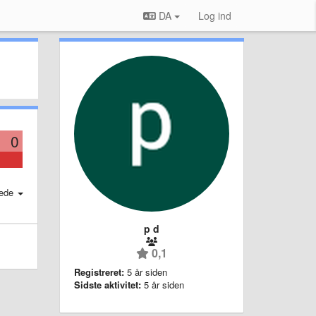
DA
Log ind
0
ede
p d
0,1
Registreret:
5 år siden
Sidste aktivitet:
5 år siden