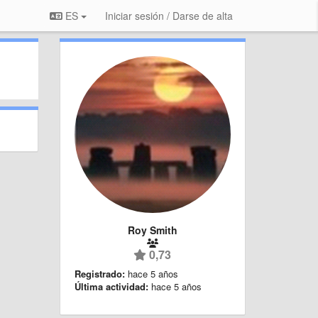
ES
Iniciar sesión / Darse de alta
Roy Smith
0,73
Registrado:
hace 5 años
Última actividad:
hace 5 años