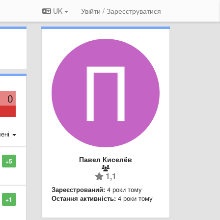
UK
Увійти / Зареєструватися
0
ені
Павел Киселёв
+5
1,1
Зареєстрований:
4 роки тому
Остання активність:
4 роки тому
+1