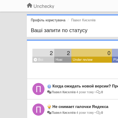
Unchecky
Профіль користувача
Павел Киселёв
Ваші запити по статусу
2
2
0
Всі
Нові
Under review
Pl
Когда ожидать новой версии? Пре
Павел Киселёв
4 роки тому
•
0
Не снимает галочки Яндекса
Павел Киселёв
4 роки тому
•
0