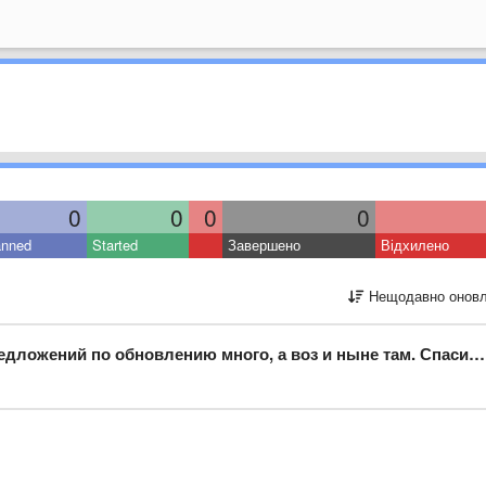
0
0
0
0
anned
Started
Завершено
Відхилено
Нещодавно оновл
дложений по обновлению много, а воз и ныне там. Спасибо.