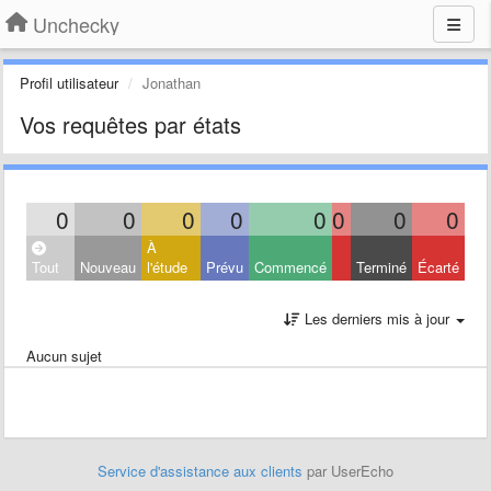
Unchecky
Profil utilisateur
Jonathan
Vos requêtes par états
0
0
0
0
0
0
0
0
À
Tout
Nouveau
l'étude
Prévu
Commencé
Terminé
Écarté
Les derniers mis à jour
Aucun sujet
Service d'assistance aux clients
par UserEcho