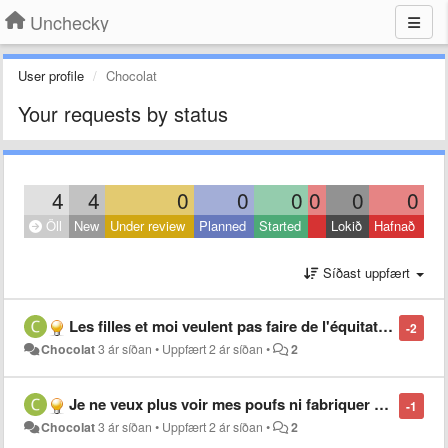
Unchecky
User profile
Chocolat
Your requests by status
4
4
0
0
0
0
0
0
Öll
New
Under review
Planned
Started
Lokið
Hafnað
Síðast uppfært
Les filles et moi veulent pas faire de l'équitation sur petits poufs en fleur et en forme de soleil
-2
Chocolat
3 ár síðan
•
Uppfært
2 ár síðan
•
2
Je ne veux plus voir mes poufs ni fabriquer de poufs
-1
Chocolat
3 ár síðan
•
Uppfært
2 ár síðan
•
2