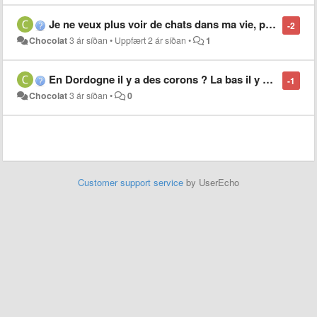
Je ne veux plus voir de chats dans ma vie, possible ?
-2
Chocolat
3 ár síðan
•
Uppfært
2 ár síðan
•
1
En Dordogne il y a des corons ? La bas il y a pas de chats
-1
Chocolat
3 ár síðan
•
0
Customer support service
by UserEcho