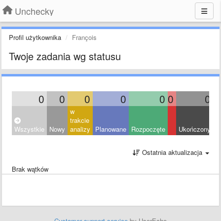
Unchecky
Profil użytkownika
François
Twoje zadania wg statusu
0
0
0
0
0
0
0
w
trakcie
Wszystkie
Nowy
analizy
Planowane
Rozpoczęte
Ukończony
O
Ostatnia aktualizacja
Brak wątków
Customer support service
by UserEcho