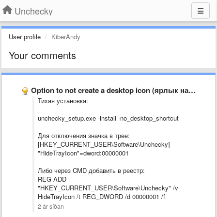
Unchecky
User profile
KiberAndy
Your comments
Option to not create a desktop icon (ярлык на рабочем …
Тихая установка:
unchecky_setup.exe -install -no_desktop_shortcut
Для отключения значка в трее:
[HKEY_CURRENT_USER\Software\Unchecky]
"HideTrayIcon"=dword:00000001
Либо через CMD добавить в реестр:
REG ADD
"HKEY_CURRENT_USER\Software\Unchecky" /v
HideTrayIcon /t REG_DWORD /d 00000001 /f
2 ár síðan