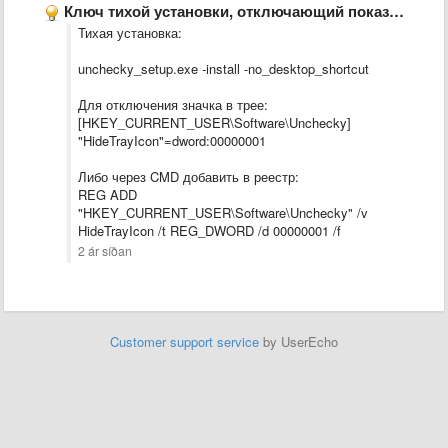
Ключ тихой установки, отключающий показ программы в трее
Тихая установка:
unchecky_setup.exe -install -no_desktop_shortcut
Для отключения значка в трее:
[HKEY_CURRENT_USER\Software\Unchecky]
"HideTrayIcon"=dword:00000001
Либо через CMD добавить в реестр:
REG ADD
"HKEY_CURRENT_USER\Software\Unchecky" /v
HideTrayIcon /t REG_DWORD /d 00000001 /f
2 ár síðan
Customer support service
by UserEcho