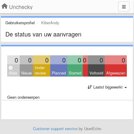
Unchecky
Gebruikersprofiel
KiberAndy
De status van uw aanvragen
0
0
0
0
0
0
0
0
Under
Alles
Nieuw
review
Planned
Started
Voltooid
Afgewezen
Laatst bijgewerkt
Geen onderwerpen
Customer support service
by UserEcho