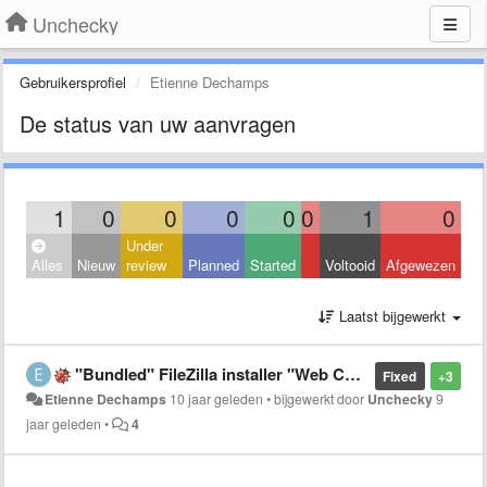
Unchecky
Gebruikersprofiel
Etienne Dechamps
De status van uw aanvragen
1
0
0
0
0
0
1
0
Under
Alles
Nieuw
review
Planned
Started
Voltooid
Afgewezen
Laatst bijgewerkt
"Bundled" FileZilla installer "Web Companion PRO" offer not detected
Fixed
+3
Etienne Dechamps
10 jaar geleden
•
bijgewerkt door
Unchecky
9
jaar geleden
•
4