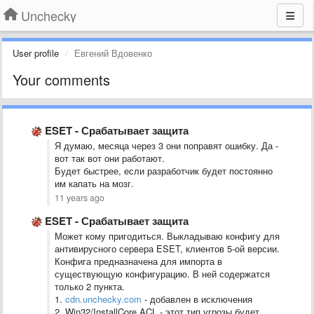
Unchecky
User profile
Евгений Вдовенко
Your comments
ESET - Срабатывает защита
Я думаю, месяца через 3 они поправят ошибку. Да -
вот так вот они работают.
Будет быстрее, если разработчик будет постоянно
им капать на мозг.
11 years ago
ESET - Срабатывает защита
Может кому пригодиться. Выкладываю конфигу для
антивирусного сервера ESET, клиентов 5-ой версии.
Конфига предназначена для импорта в
существующую конфигурацию. В ней содержатся
только 2 пункта.
1.
cdn.unchecky.com
- добавлен в исключения
2. Win32/InstallCore.ACL
- этот тип угрозы будет