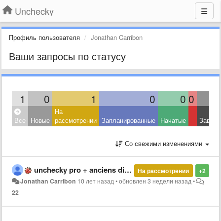
Unchecky
Профиль пользователя
Jonathan Carribon
Ваши запросы по статусу
1
0
1
0
0
0
На
Все
Новые
рассмотрении
Запланированные
Начатые
Завер
Со свежими изменениями
unchecky pro + anciens disques durs externes impossibles à formater
На рассмотрении
+2
Jonathan Carribon
10 лет назад
•
обновлен
3 недели назад
•
22