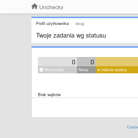
Unchecky
Profil użytkownika
doug
Twoje zadania wg statusu
0
0
Wszystkie
Nowy
w trakcie analizy
Brak wątków
Custo