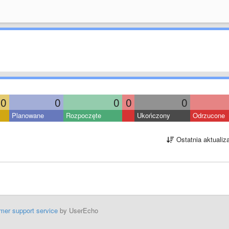
0
0
0
0
0
Planowane
Rozpoczęte
Ukończony
Odrzucone
Ostatnia aktualiz
mer support service
by UserEcho