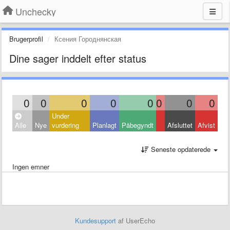
Unchecky
Brugerprofil
Ксения Городнянская
Dine sager inddelt efter status
0
0
0
0
0
0
0
0
Under
Alle
Nye
vurdering
Planlagt
Påbegyndt
Afsluttet
Afvist
Seneste opdaterede
Ingen emner
Kundesupport
af UserEcho