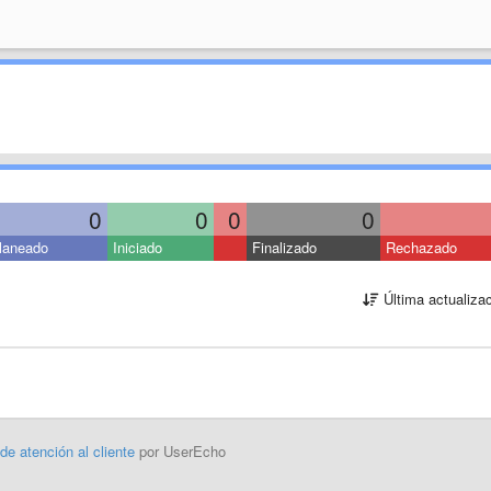
0
0
0
0
laneado
Iniciado
Finalizado
Rechazado
Última actualiza
 de atención al cliente
por UserEcho