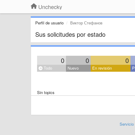
Unchecky
Perfil de usuario
Виктор Стефанов
Sus solicitudes por estado
0
0
0
Todo
Nuevo
En revisión
P
Sin topics
Servicio