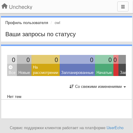
Unchecky
Профиль пользователя
owl
Ваши запросы по статусу
0
0
0
0
0
0
На
Все
Новые
рассмотрении
Запланированные
Начатые
Завер
Со свежими изменениями
Нет тем
Сервис поддержки клиентов работает на платформе
UserEcho