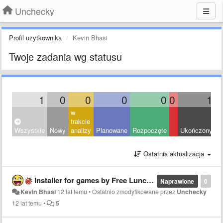
Unchecky
Profil użytkownika
Kevin Bhasi
Twoje zadania wg statusu
1
0
0
0
0
0
1
w
trakcie
Wszystkie
Nowy
analizy
Planowane
Rozpoczęte
Ukończony
O
Ostatnia aktualizacja
Installer for games by Free Lunch Design - icy tower
Naprawione
0
Kevin Bhasi
12 lat temu
•
Ostatnio zmodyfikowane przez
Unchecky
12 lat temu
•
5