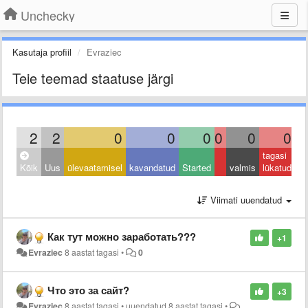
Unchecky
Kasutaja profiil
Evraziec
Teie teemad staatuse järgi
2
2
0
0
0
0
0
0
tagasi
Kõik
Uus
ülevaatamisel
kavandatud
Started
valmis
lükatud
Viimati uuendatud
Как тут можно заработать???
+1
Evraziec
8 aastat tagasi
•
0
Что это за сайт?
+3
Evraziec
8 aastat tagasi
•
uuendatud
8 aastat tagasi
•