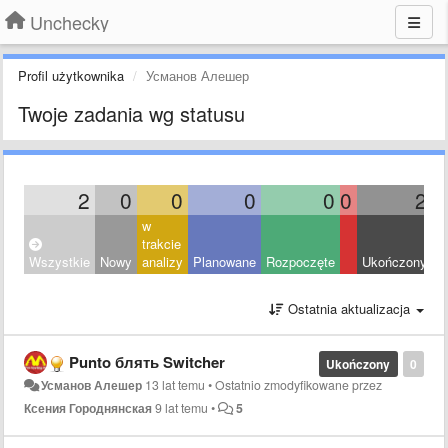
Unchecky
Profil użytkownika
Усманов Алешер
Twoje zadania wg statusu
2
0
0
0
0
0
2
w
trakcie
Wszystkie
Nowy
analizy
Planowane
Rozpoczęte
Ukończony
O
Ostatnia aktualizacja
Punto блять Switcher
Ukończony
0
Усманов Алешер
13 lat temu
•
Ostatnio zmodyfikowane przez
Ксения Городнянская
9 lat temu
•
5