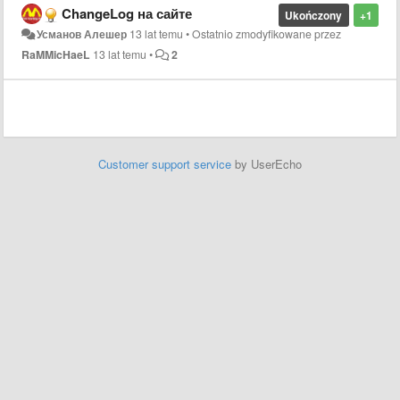
ChangeLog на сайте
Ukończony
+1
Усманов Алешер
13 lat temu
•
Ostatnio zmodyfikowane przez
RaMMicHaeL
13 lat temu
•
2
Customer support service
by UserEcho