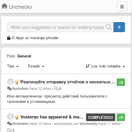
Unchecky
O dejar un mensaje privado
Foro:
General
Tipo
Estado
Los más votados
Реализуйте отправку отчётов о неснятых галочках
+6
Anónimo
hace 12 años
•
0
Или автоматически: просмотр действий пользователя с
галочками в установщиках
Vosteran has appeared & may be causing problem
COMPLETADO
+6
Anónimo
hace 12 años
•
actualizado por
Unchecky
hace 11 años
•
4