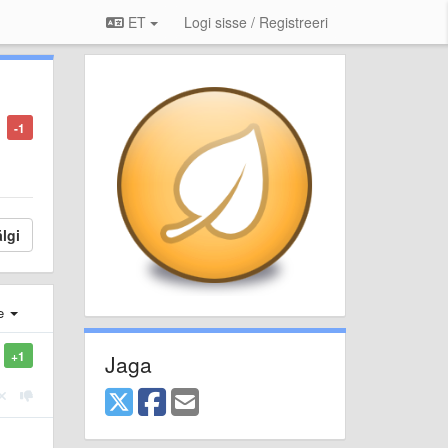
ET
Logi sisse / Registreeri
-1
lgi
e
+1
Jaga