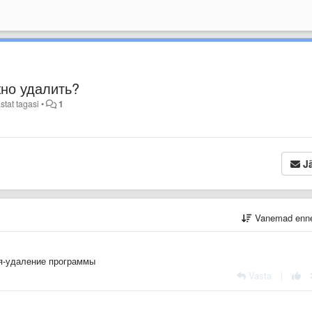
но удалить?
stat tagasi
•
1
Jä
Vanemad enn
ия-удаление программы
Vasta
|