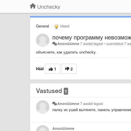
Unchecky
General
Ideed
почему программу невозмож
Anonüümne
7 aastat tagasi
•
uuendatud
7 aa
объясните, как удалить unchecky.
Hääl
1
2
Vastused
1
Anonüümne
7 aastat tagasi
палку из ушей вытяните, панель управлен
Anonüümne