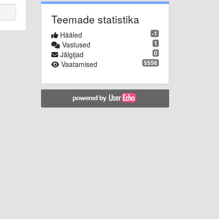
Teemade statistika
-1
Hääled
1
Vastused
0
Jälgijad
5556
Vaatamised