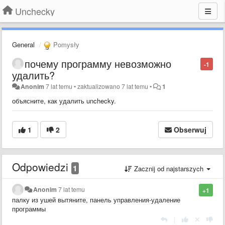
Unchecky
General
Pomysły
почему программу невозможно
-1
удалить?
Anonim
7 lat temu
•
zaktualizowano
7 lat temu
•
1
объясните, как удалить unchecky.
1
2
Obserwuj
Odpowiedzi
1
Zacznij od najstarszych
Anonim
7 lat temu
+1
палку из ушей вытяните, панель управления-удаление
программы
|