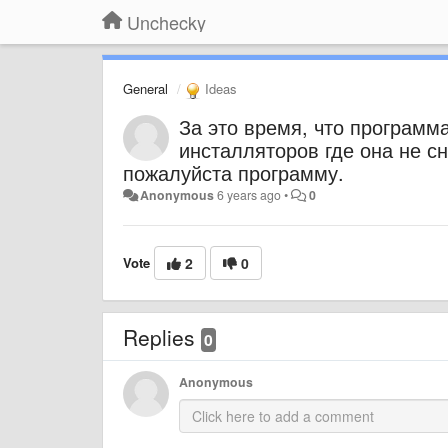
Unchecky
General
Ideas
За это время, что программ
инсталляторов где она не с
пожалуйста программу.
Anonymous
6 years ago
•
0
Vote
2
0
Replies
0
Anonymous