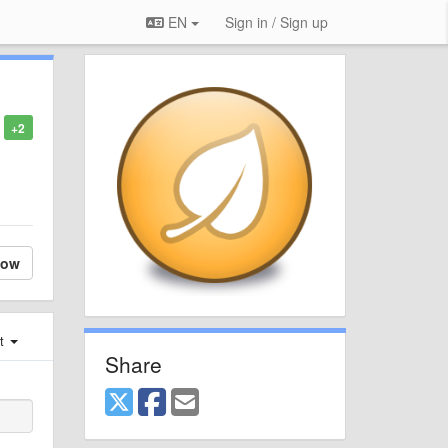
EN
Sign in / Sign up
+2
low
st
Share