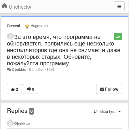
Unchecky
General
Hugmyndir
За это время, что программа не
+2
обновляется, появились ещё несколько
инсталляторов где она не снимает и даже
в некоторых старых. Обновите,
пожалуйста программу.
Óþekktur
6 ár síðan
•
0
2
0
Follow
Replies
0
Elsta fyrst
Óþekktur