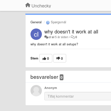
Unchecky
General
Spørgsmål
why doesn't it work at all
cl si
5 år siden
•
0
why doesn't it work at all setups?
Stem
0
0
besvarelser
0
Anonym