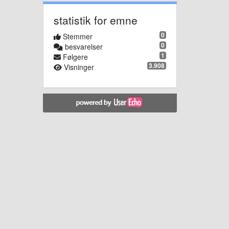
statistik for emne
0
Stemmer
0
besvarelser
1
Følgere
3.908
Visninger