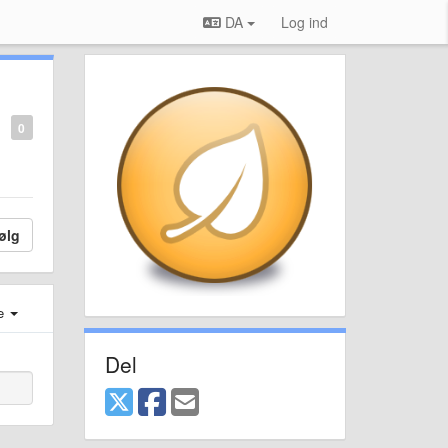
DA
Log ind
0
ølg
e
Del