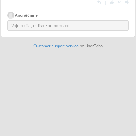
|
Anonüümne
Customer support service
by UserEcho