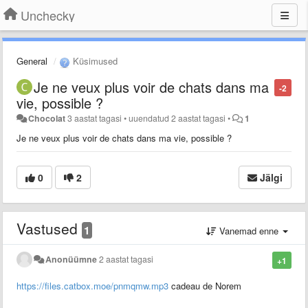
Unchecky
General
Küsimused
Je ne veux plus voir de chats dans ma
-2
vie, possible ?
Chocolat
3 aastat tagasi
•
uuendatud
2 aastat tagasi
•
1
Je ne veux plus voir de chats dans ma vie, possible ?
0
2
Jälgi
Vastused
1
Vanemad enne
Anonüümne
2 aastat tagasi
+1
https://files.catbox.moe/pnmqmw.mp3
cadeau de Norem