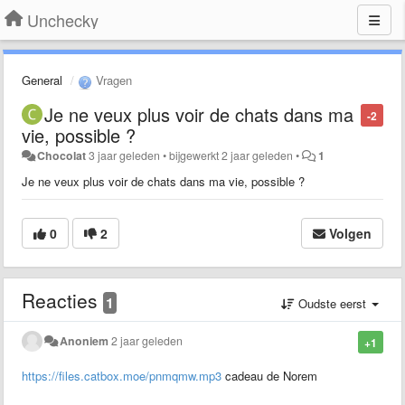
Unchecky
General
Vragen
Je ne veux plus voir de chats dans ma
-2
vie, possible ?
Chocolat
3 jaar geleden
•
bijgewerkt
2 jaar geleden
•
1
Je ne veux plus voir de chats dans ma vie, possible ?
0
2
Volgen
Reacties
1
Oudste eerst
Anoniem
2 jaar geleden
+1
https://files.catbox.moe/pnmqmw.mp3
cadeau de Norem