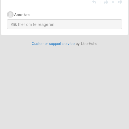
|
Anoniem
Customer support service
by UserEcho