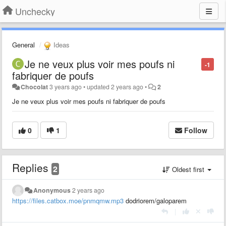
Unchecky
General
Ideas
Je ne veux plus voir mes poufs ni
-1
fabriquer de poufs
Chocolat
3 years ago
•
updated
2 years ago
•
2
Je ne veux plus voir mes poufs ni fabriquer de poufs
0
1
Follow
Replies
2
Oldest first
Anonymous
2 years ago
https://files.catbox.moe/pnmqmw.mp3
dodriorem/galoparem
|