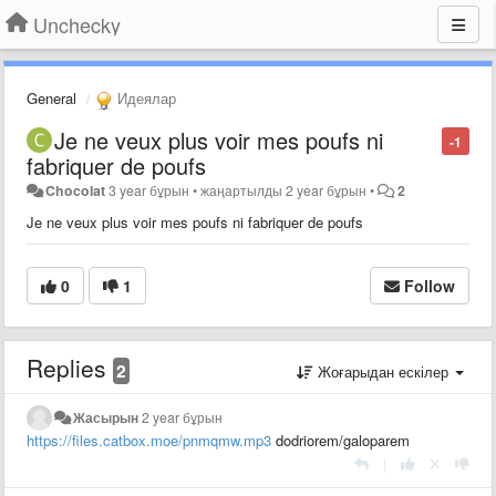
Unchecky
General
Идеялар
Je ne veux plus voir mes poufs ni
-1
fabriquer de poufs
Chocolat
3 year бұрын
•
жаңартылды
2 year бұрын
•
2
Je ne veux plus voir mes poufs ni fabriquer de poufs
0
1
Follow
Replies
2
Жоғарыдан ескілер
Жасырын
2 year бұрын
https://files.catbox.moe/pnmqmw.mp3
dodriorem/galoparem
|