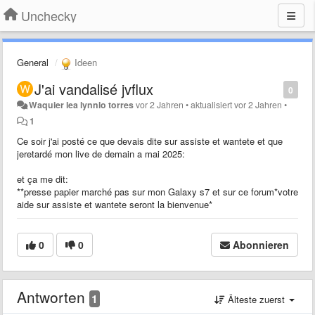
Unchecky
General
Ideen
J'ai vandalisé jvflux
0
Waquier lea lynnlo torres
vor 2 Jahren
•
aktualisiert
vor 2 Jahren
•
1
Ce soir j'ai posté ce que devais dite sur assiste et wantete et que
jeretardé mon live de demain a mai 2025:
et ça me dit:
**presse papier marché pas sur mon Galaxy s7 et sur ce forum*votre
aide sur assiste et wantete seront la bienvenue*
0
0
Abonnieren
Antworten
1
Älteste zuerst