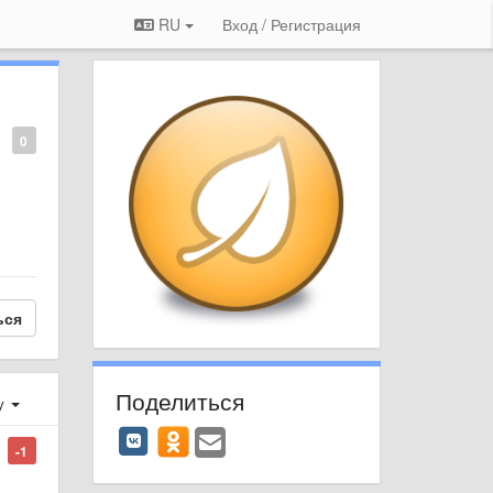
RU
Вход / Регистрация
0
ься
Поделиться
у
-1