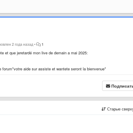
новлен
2 года назад
•
1
tete et que jeretardé mon live de demain a mai 2025:
 forum*votre aide sur assiste et wantete seront la bienvenue*
Подписат
Старые сверх