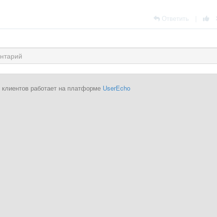
Ответить
|
 клиентов работает на платформе
UserEcho