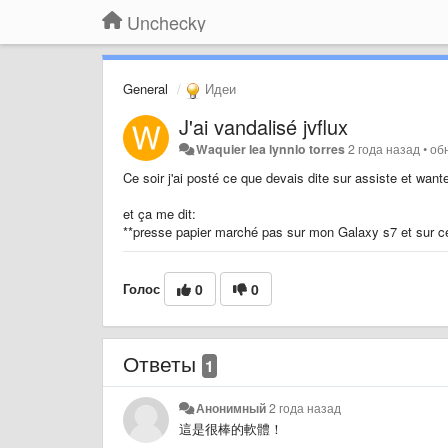
Unchecky
General
Идеи
J'ai vandalisé jvflux
Waquier lea lynnlo torres
2 года назад
•
об
Ce soir j'ai posté ce que devais dite sur assiste et wan
et ça me dit:
**presse papier marché pas sur mon Galaxy s7 et sur ce
Голос
0
0
Ответы
1
Анонимный
2 года назад
這是很棒的軟體！