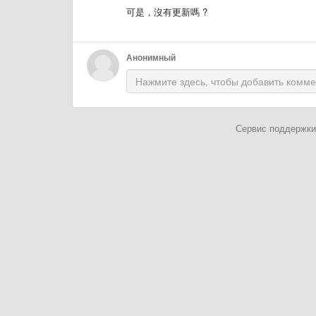
可是，沒有更新嗎 ?
Анонимный
Сервис поддержки