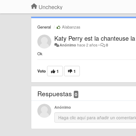
Unchecky
General
Alabanzas
Katy Perry est la chanteuse l
Anónimo
hace 2 años
•
0
Ok
Voto
1
1
Respuestas
0
Anónimo