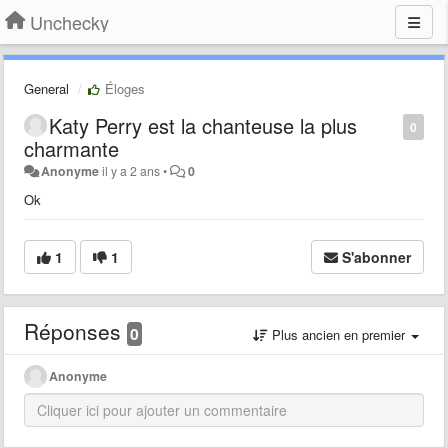
Unchecky
General
Éloges
Katy Perry est la chanteuse la plus
0
charmante
Anonyme
il y a 2 ans
•
0
Ok
1
1
S'abonner
Réponses
0
Plus ancien en premier
Anonyme