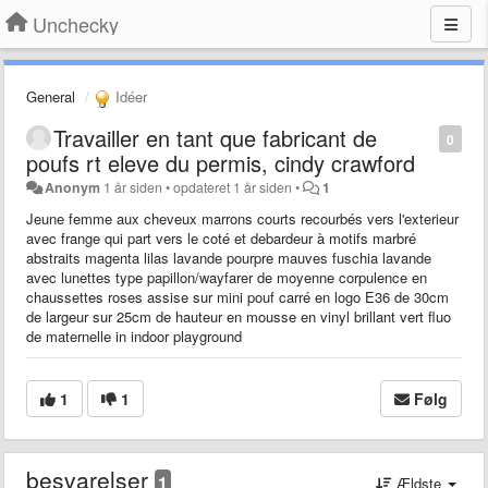
Unchecky
General
Idéer
Travailler en tant que fabricant de
0
poufs rt eleve du permis, cindy crawford
Anonym
1 år siden
•
opdateret
1 år siden
•
1
Jeune femme aux cheveux marrons courts recourbés vers l'exterieur
avec frange qui part vers le coté et debardeur à motifs marbré
abstraits magenta lilas lavande pourpre mauves fuschia lavande
avec lunettes type papillon/wayfarer de moyenne corpulence en
chaussettes roses assise sur mini pouf carré en logo E36 de 30cm
de largeur sur 25cm de hauteur en mousse en vinyl brillant vert fluo
de maternelle in indoor playground
1
1
Følg
besvarelser
1
Ældste