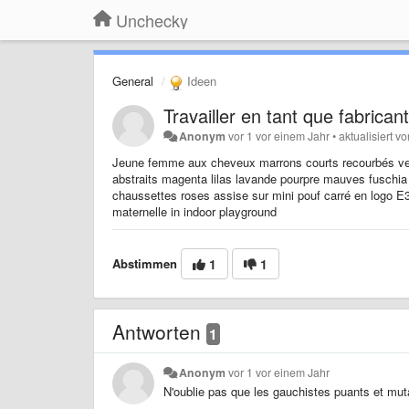
Unchecky
General
Ideen
Travailler en tant que fabrica
Anonym
vor 1 vor einem Jahr
•
aktualisiert
vo
Jeune femme aux cheveux marrons courts recourbés vers 
abstraits magenta lilas lavande pourpre mauves fuschia
chaussettes roses assise sur mini pouf carré en logo E3
maternelle in indoor playground
Abstimmen
1
1
Antworten
1
Anonym
vor 1 vor einem Jahr
N'oublie pas que les gauchistes puants et muta