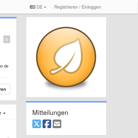
DE
Registrieren / Einloggen
0
uo de
ren
Mitteilungen
st