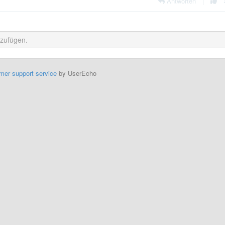
Antworten
|
mer support service
by UserEcho