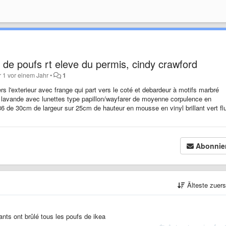
nt de poufs rt eleve du permis, cindy crawford
r 1 vor einem Jahr
•
1
l'exterieur avec frange qui part vers le coté et debardeur à motifs marbré
 lavande avec lunettes type papillon/wayfarer de moyenne corpulence en
6 de 30cm de largeur sur 25cm de hauteur en mousse en vinyl brillant vert fl
Abonnie
Älteste zuer
nts ont brûlé tous les poufs de ikea