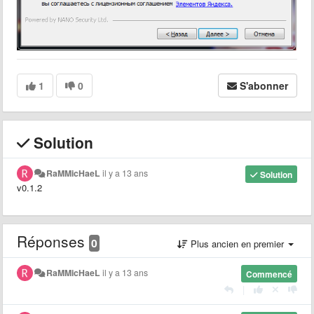
1
0
S'abonner
Solution
RaMMicHaeL
il y a 13 ans
Solution
v0.1.2
Réponses
0
Plus ancien en premier
RaMMicHaeL
il y a 13 ans
Commencé
|