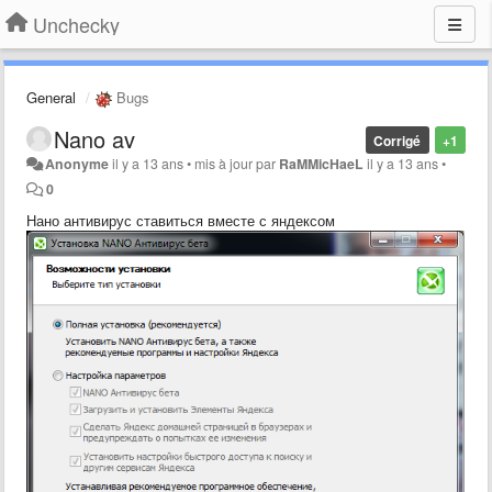
Unchecky
General
Bugs
Nano av
Corrigé
+1
Anonyme
il y a 13 ans
•
mis à jour par
RaMMicHaeL
il y a 13 ans
•
0
Нано антивирус ставиться вместе с яндексом