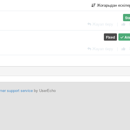
Жоғарыдан ескіл
St
Жауап беру
|
Fixed
An
Жауап беру
|
mer support service
by UserEcho