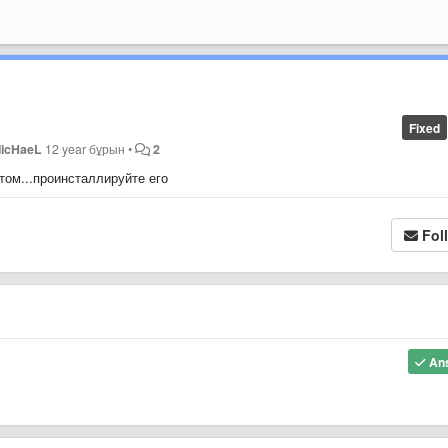
Fixed
icHaeL
12 year бұрын
•
2
том...проинсталлируйте его
Fol
An