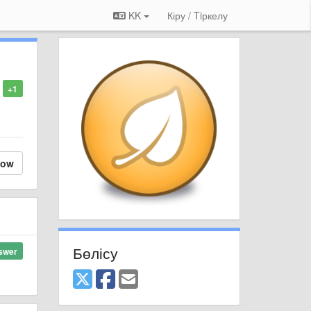
KK
Кіру / Tiркелу
+1
low
Бөлісу
swer