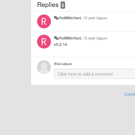
Replies
2
RaMMicHaeL
12 year бұрын
RaMMicHaeL
12 year бұрын
v0.2.14
Жасырын
Custo