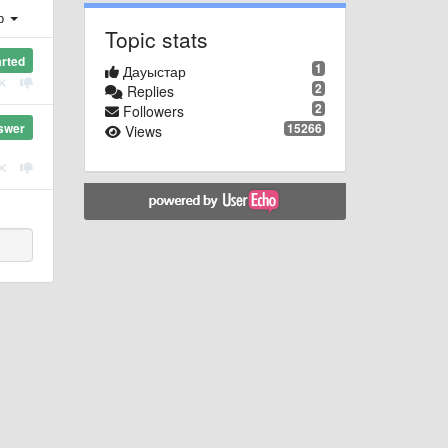
ер
Topic stats
arted
1
Дауыстар
2
Replies
2
Followers
15266
swer
Views