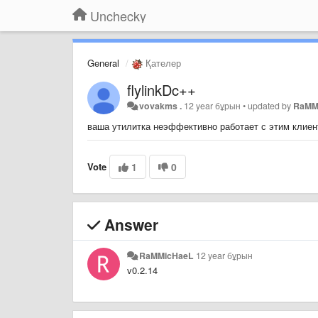
Unchecky
General
Қателер
flylinkDc++
vovakms .
12 year бұрын
•
updated by
RaMM
ваша утилитка неэффективно работает с этим клиен
Vote
1
0
Answer
RaMMicHaeL
12 year бұрын
v0.2.14