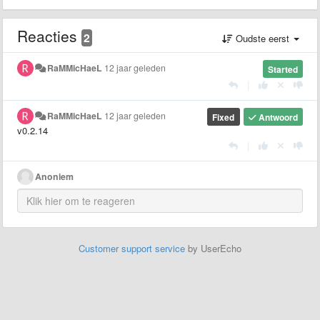
Reacties
2
Oudste eerst
RaMMicHaeL
12 jaar geleden
Started
|
RaMMicHaeL
12 jaar geleden
Fixed
Antwoord
v0.2.14
|
Anoniem
Customer support service
by UserEcho