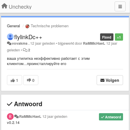
Unchecky
General
Technische problemen
flylinkDc++
Fixed
+1
vovakms .
12 jaar geleden
•
bijgewerkt door
RaMMicHaeL
12 jaar
geleden
•
2
ваша утилитка неэффективно работает с этим
клиентом...проинсталлируйте его
1
0
Volgen
Antwoord
RaMMicHaeL
12 jaar geleden
Antwoord
v0.2.14