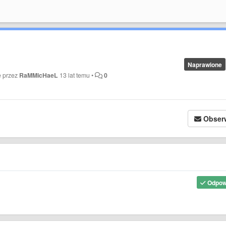
Naprawione
e przez
RaMMicHaeL
13 lat temu
•
0
Obser
Odpow