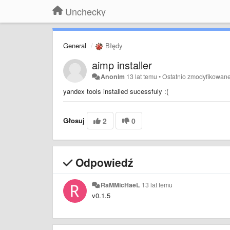
Unchecky
General
Błędy
aimp installer
Anonim
13 lat temu
•
Ostatnio zmodyfikowan
yandex tools installed sucessfuly :(
Głosuj
2
0
Odpowiedź
RaMMicHaeL
13 lat temu
v0.1.5