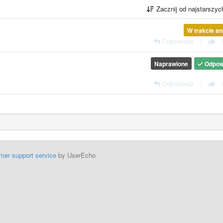
Zacznij od najstarszy
W trakcie an
Odpowiedz
|
Naprawione
Odpow
Odpowiedz
|
mer support service
by UserEcho