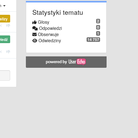
ch
Statystyki tematu
alizy
2
Głosy
0
Odpowiedzi
1
Obserwuje
14 757
iedź
Odwiedziny