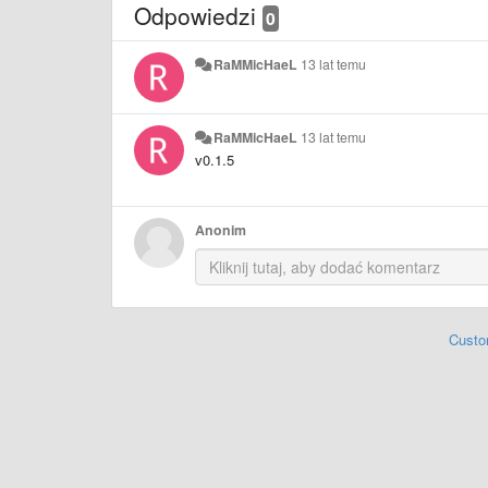
Odpowiedzi
0
RaMMicHaeL
13 lat temu
RaMMicHaeL
13 lat temu
v0.1.5
Anonim
Custo