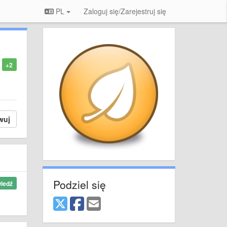
PL
Zaloguj się/Zarejestruj się
+2
wuj
Podziel się
iedź