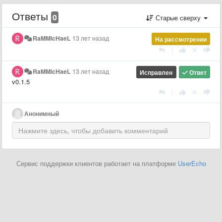
Ответы
0
Старые сверху
RaMMicHaeL
13 лет назад
На рассмотрении
|
RaMMicHaeL
13 лет назад
Исправлен
Ответ
v0.1.5
|
Анонимный
Сервис поддержки клиентов работает на платформе
UserEcho