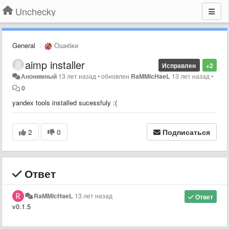
Unchecky
General
Ошибки
aimp installer
Исправлен
+2
Анонимный
13 лет назад
•
обновлен
RaMMicHaeL
13 лет назад
•
0
yandex tools installed sucessfuly :(
2
0
Подписаться
Ответ
RaMMicHaeL
13 лет назад
Ответ
v0.1.5