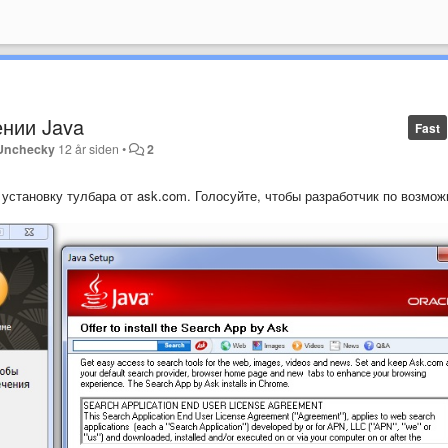
ении Java
Fast
Unchecky
12 år siden
•
2
 установку тулбара от ask.com. Голосуйте, чтобы разработчик по возмож