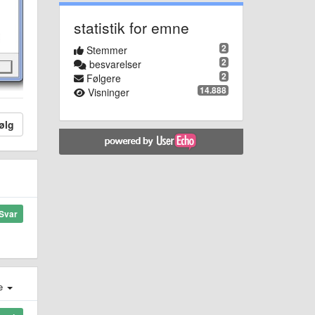
statistik for emne
2
Stemmer
2
besvarelser
2
Følgere
14.888
Visninger
ølg
Svar
e