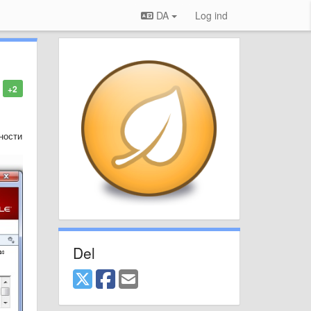
DA
Log ind
+2
ности
Del