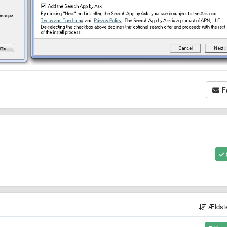
F
Ældst