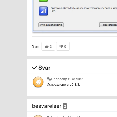
Stem
2
0
Svar
Unchecky
12 år siden
Исправлено в v0.3.3.
besvarelser
2