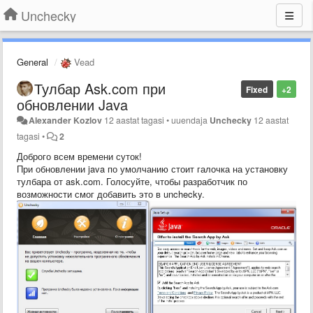
Unchecky
General
Vead
Тулбар Ask.com при
Fixed
+2
обновлении Java
Alexander Kozlov
12 aastat tagasi
•
uuendaja
Unchecky
12 aastat
tagasi
•
2
Доброго всем времени суток!
При обновлении java по умолчанию стоит галочка на установку
тулбара от ask.com. Голосуйте, чтобы разработчик по
возможности смог добавить это в unchecky.