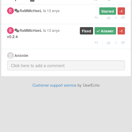
RaMMicHaeL
fa 13 anys
Started
-1
|
RaMMicHaeL
fa 13 anys
Fixed
Answer
-1
v0.2.4
|
Anònim
Customer support service
by UserEcho