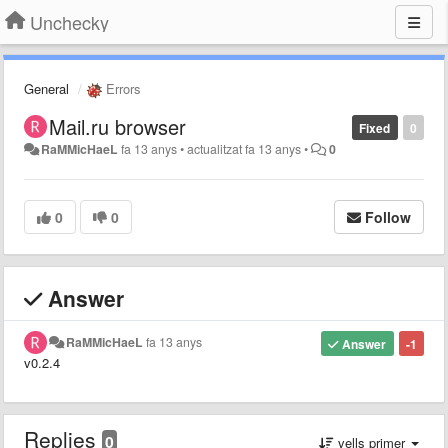
Unchecky
General
Errors
Mail.ru browser
Fixed
0
RaMMicHaeL
fa 13 anys
•
actualitzat
fa 13 anys
•
0
0
0
Follow
Answer
RaMMicHaeL
fa 13 anys
Answer
-1
v0.2.4
Replies
0
vells primer