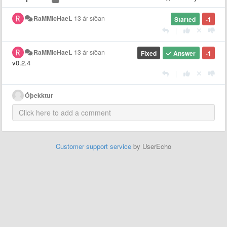
RaMMicHaeL
13 ár síðan
Started
-1
|
RaMMicHaeL
13 ár síðan
Fixed
Answer
-1
v0.2.4
|
Óþekktur
Customer support service
by UserEcho