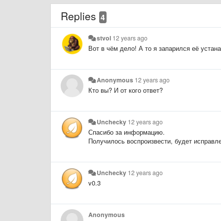
Replies
4
stvol
12 years ago
Вот в чём дело! А то я запарился её устан
Anonymous
12 years ago
Кто вы? И от кого ответ?
Unchecky
12 years ago
Спасибо за информацию.
Получилось воспроизвести, будет исправл
Unchecky
12 years ago
v0.3
Anonymous