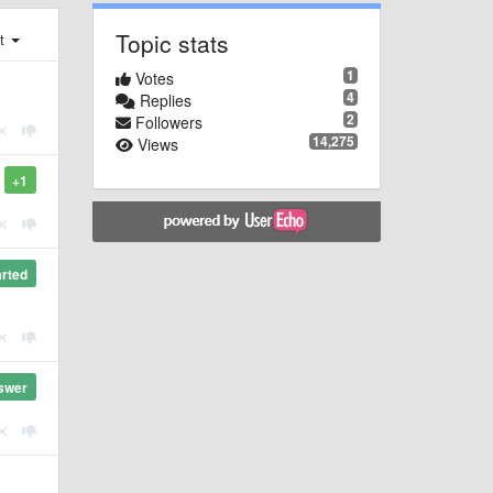
Topic stats
st
1
Votes
4
Replies
2
Followers
14,275
Views
+1
arted
swer