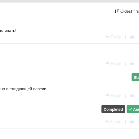
Oldest fir
авливать!
Reply
|
Reply
|
St
ено в следующей версии.
Reply
|
Completed
An
Reply
|