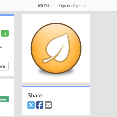
EN
Sign in / Sign up
+1
е,
low
Share
swer