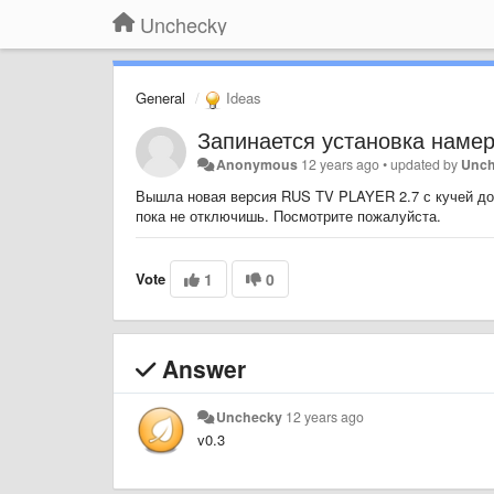
Unchecky
General
Ideas
Запинается установка наме
Anonymous
12 years ago
•
updated by
Unc
Вышла новая версия RUS TV PLAYER 2.7 с кучей доп
пока не отключишь. Посмотрите пожалуйста.
Vote
1
0
Answer
Unchecky
12 years ago
v0.3