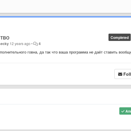
ртво
Completed
hecky
12 years ago
•
4
олнительного говна, да так что ваша программа не даёт ставить вообщ
Fol
An