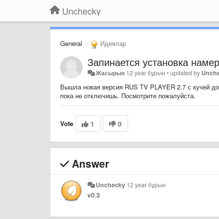
Unchecky
General
Идеялар
Запинается установка наме
Жасырын
12 year бұрын
•
updated by
Unch
Вышла новая версия RUS TV PLAYER 2.7 с кучей доп
пока не отключишь. Посмотрите пожалуйста.
Vote
1
0
Answer
Unchecky
12 year бұрын
v0.3