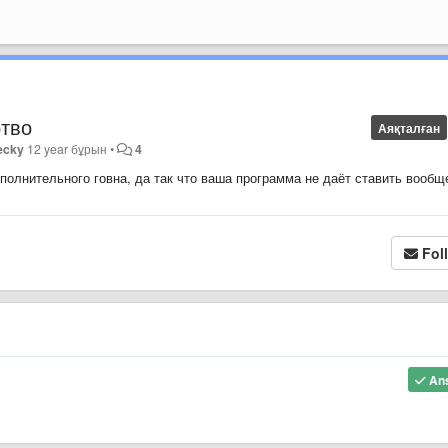
ртво
Аяқталған
ecky
12 year бұрын
•
4
олнительного говна, да так что ваша программа не даёт ставить вообщ
Fol
An