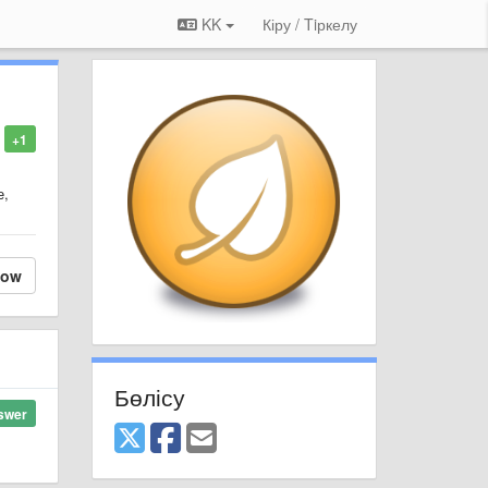
KK
Кіру / Tiркелу
+1
е,
low
Бөлісу
swer