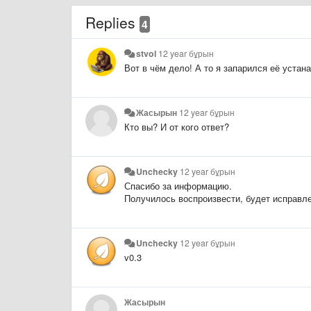
Replies
4
stvol
12 year бұрын
Вот в чём дело! А то я запарился её устан
Жасырын
12 year бұрын
Кто вы? И от кого ответ?
Unchecky
12 year бұрын
Спасибо за информацию.
Получилось воспроизвести, будет исправл
Unchecky
12 year бұрын
v0.3
Жасырын