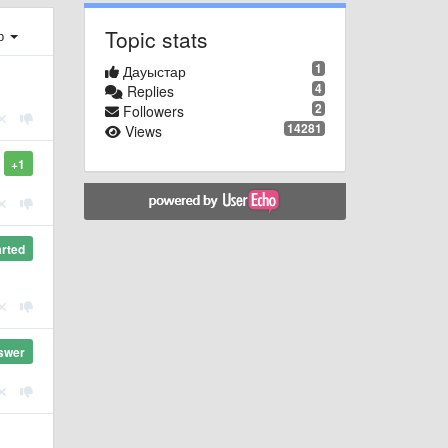
Topic stats
ер
1
Дауыстар
4
Replies
2
Followers
14281
Views
+1
arted
swer