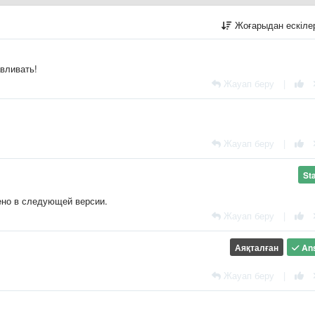
Жоғарыдан ескіл
авливать!
Жауап беру
|
Жауап беру
|
St
ено в следующей версии.
Жауап беру
|
Аяқталған
An
Жауап беру
|